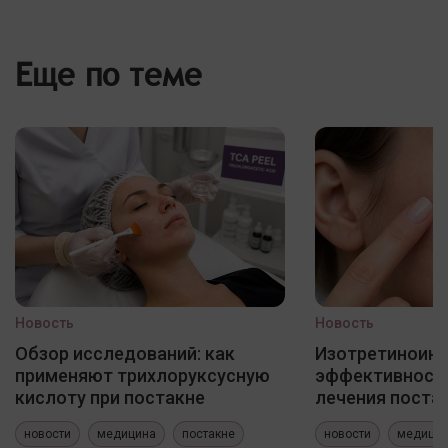
Еще по теме
Новость
Новость
Обзор исследований: как
Изотретиноин
применяют трихлоруксусную
эффективность
кислоту при постакне
лечения постак
новости
медицина
постакне
новости
медици