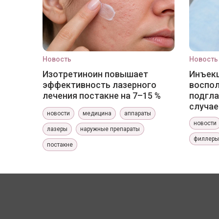
Новость
Новость
Изотретиноин повышает
Инъекц
эффективность лазерного
воспо
лечения постакне на 7–15 %
подгла
случае
новости
медицина
аппараты
новости
лазеры
наружные препараты
филлеры
постакне