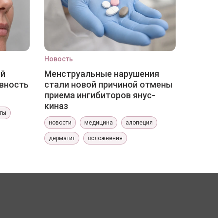
Новость
ый
Менструальные нарушения
вность
стали новой причиной отмены
приема ингибиторов янус-
киназ
ты
новости
медицина
алопеция
дерматит
осложнения