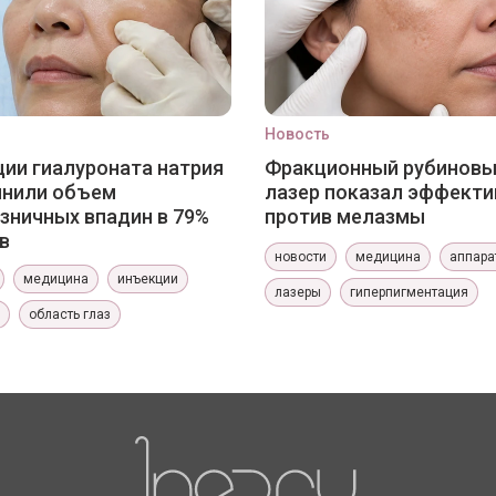
Новость
ии гиалуроната натрия
Фракционный рубинов
лнили объем
лазер показал эффекти
зничных впадин в 79%
против мелазмы
в
новости
медицина
аппара
медицина
инъекции
лазеры
гиперпигментация
область глаз