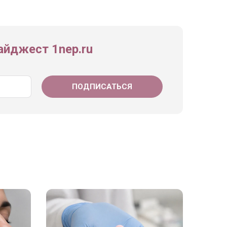
йджест 1nep.ru