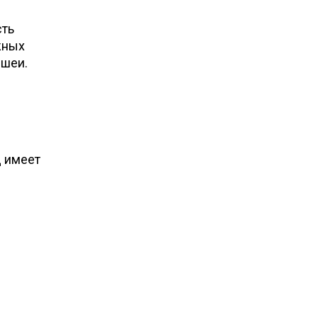
сть
жных
 шеи.
д имеет