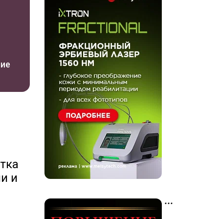
ние
тка
и и