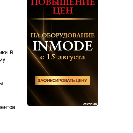
ки. В
му
сы
иентов