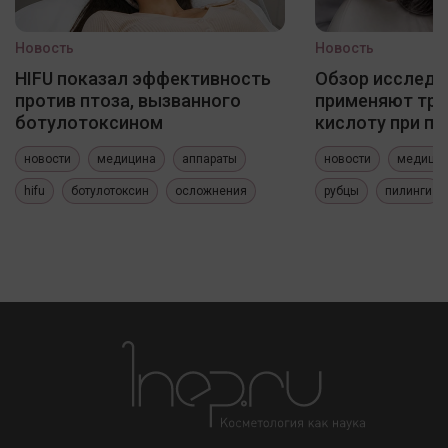
Новость
Новость
HIFU показал эффективность
Обзор исследо
против птоза, вызванного
применяют три
ботулотоксином
кислоту при по
новости
медицина
аппараты
новости
медици
hifu
ботулотоксин
осложнения
рубцы
пилинги