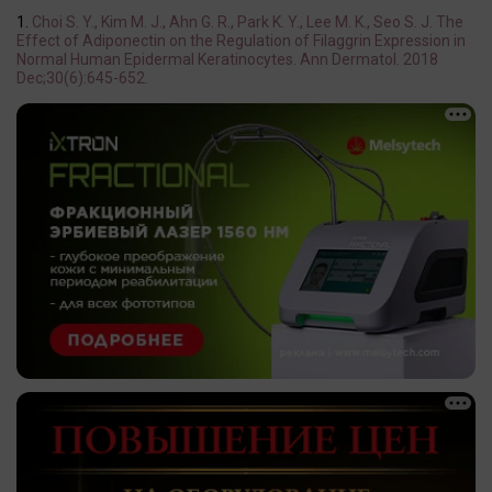
Choi S. Y., Kim M. J., Ahn G. R., Park K. Y., Lee M. K., Seo S. J. The
Effect of Adiponectin on the Regulation of Filaggrin Expression in
Normal Human Epidermal Keratinocytes. Ann Dermatol. 2018
Dec;30(6):645-652.