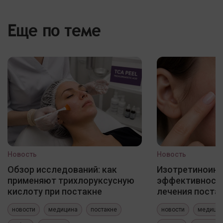
Еще по теме
Новость
Новость
Обзор исследований: как
Изотретиноин
применяют трихлоруксусную
эффективность
кислоту при постакне
лечения постак
новости
медицина
постакне
новости
медици