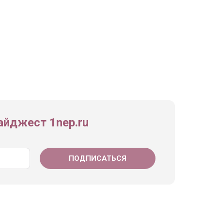
йджест 1nep.ru