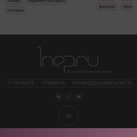
лазеры
наружные препараты
филлеры
область
постакне
О ПРОЕКТЕ
ПРАВИЛА
КОНФИДЕНЦИАЛЬНОСТЬ
18+