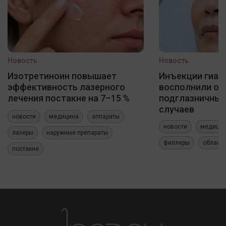
Новость
Новость
Изотретиноин повышает
Инъекции гиал
эффективность лазерного
восполнили о
лечения постакне на 7–15 %
подглазничных
случаев
новости
медицина
аппараты
новости
медици
лазеры
наружные препараты
филлеры
область
постакне