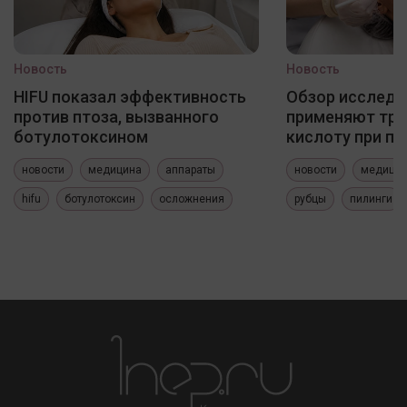
Новость
Новость
HIFU показал эффективность
Обзор исследо
против птоза, вызванного
применяют три
ботулотоксином
кислоту при по
новости
медицина
аппараты
новости
медици
hifu
ботулотоксин
осложнения
рубцы
пилинги