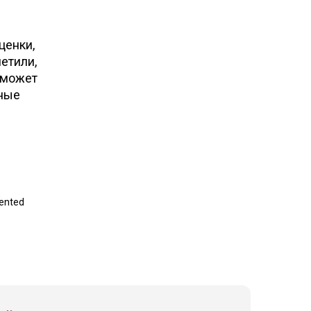
ценки,
етили,
 может
еные
mented