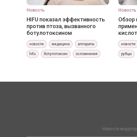
Новость
Новость
HIFU показал эффективность
Обзор 
против птоза, вызванного
приме
ботулотоксином
кислот
новости
медицина
аппараты
новости
hifu
ботулотоксин
осложнения
рубцы
Новости индустр