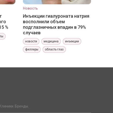
Новость
т
Инъекции гиалуроната натрия
ого
восполнили объем
15 %
подглазничных впадин в 79%
случаев
ты
новости
медицина
инъекции
филлеры
область глаз
Клиники. Бренды.