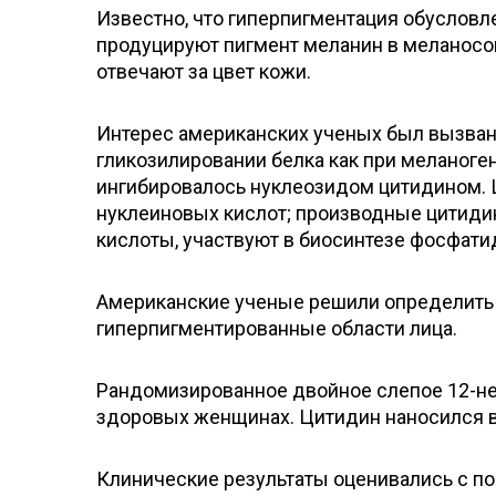
Известно, что гиперпигментация обусловл
продуцируют пигмент меланин в меланосо
отвечают за цвет кожи.
Интерес американских ученых был вызван
гликозилировании белка как при меланоген
ингибировалось нуклеозидом цитидином. 
нуклеиновых кислот; производные цитидин
кислоты, участвуют в биосинтезе фосфати
Американские ученые решили определить 
гиперпигментированные области лица.
Рандомизированное двойное слепое 12-н
здоровых женщинах. Цитидин наносился в л
Клинические результаты оценивались с п