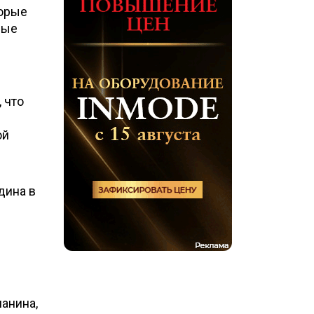
торые
рые
 что
ой
дина в
анина,