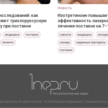
Новость
исследований: как
Изотретиноин повышае
няют трихлоруксусную
эффективность лазерн
у при постакне
лечения постакне на 7–
медицина
постакне
новости
медицина
аппара
пилинги
лазеры
наружные препараты
постакне
ии красоты. Косметология. Эстетическая медицина. Специалисты. 