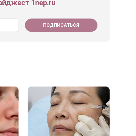
йджест 1nep.ru