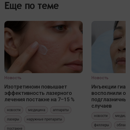
Еще по теме
Новость
Новость
Изотретиноин повышает
Инъекции гиал
эффективность лазерного
восполнили о
лечения постакне на 7–15 %
подглазничных
случаев
новости
медицина
аппараты
новости
медици
лазеры
наружные препараты
филлеры
область
постакне