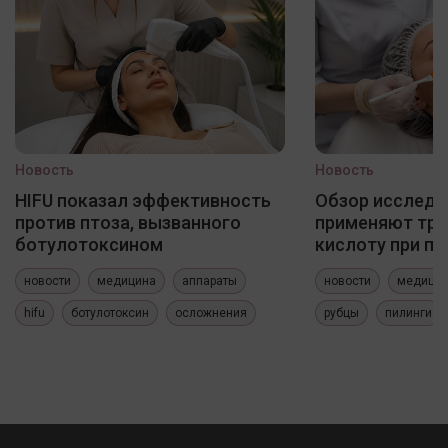
Новость
Новость
HIFU показал эффективность
Обзор исследо
против птоза, вызванного
применяют три
ботулотоксином
кислоту при по
новости
медицина
аппараты
новости
медици
hifu
ботулотоксин
осложнения
рубцы
пилинги