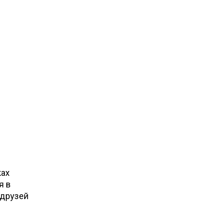
ках
я в
 друзей