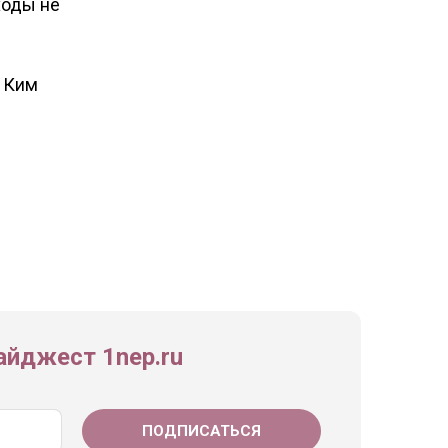
ходы не
а Ким
йджест 1nep.ru