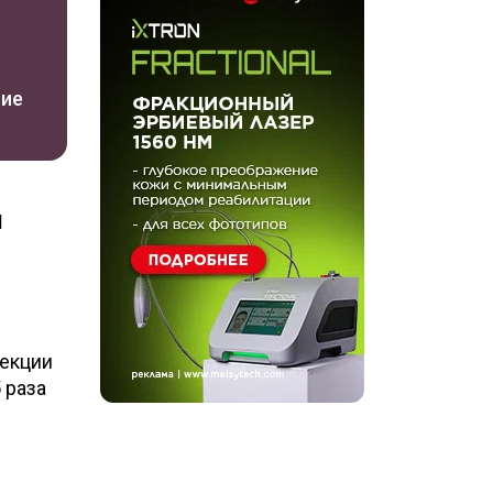
ние
й
ъекции
 раза