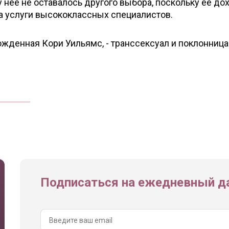
у нее не оставалось другого выбора, поскольку ее до
а услуги высококлассных специалистов.
рожденная Кори Уильямс, - транссексуал и поклонниц
Подписаться на ежедневный да