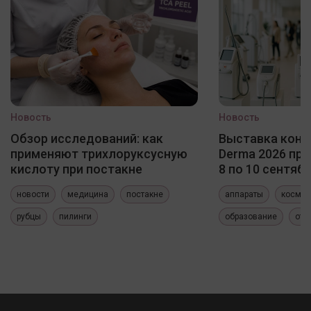
Новость
Новость
Обзор исследований: как
Выставка конф
применяют трихлоруксусную
Derma 2026 про
кислоту при постакне
8 по 10 сентяб
новости
медицина
постакне
аппараты
космет
рубцы
пилинги
образование
отч