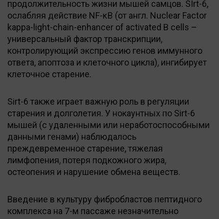
продолжительность жизни мышей самцов. SIrt-6,
ослабляя действие NF-κB (от англ. Nuclear Factor
kappa-light-chain-enhancer of activated B cells –
универсальный фактор транскрипции,
контролирующий экспрессию генов иммунного
ответа, апоптоза и клеточного цикла), ингибирует
клеточное старение.
Sirt-6 также играет важную роль в регуляции
старения и долголетия. У нокаунтных по Sirt-6
мышей (с удаленными или неработоспособными
данными генами) наблюдалось
преждевременное старение, тяжелая
лимфопения, потеря подкожного жира,
остеопения и нарушение обмена веществ.
Введение в культуру фибробластов пептидного
комплекса на 7-м пассаже незначительно