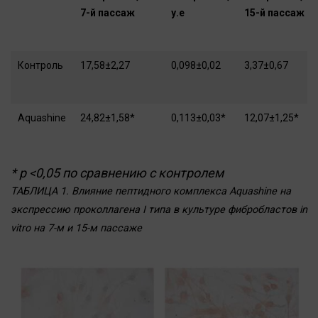
7-й пассаж
у.е
15-й пассаж
Контроль
17,58±2,27
0,098±0,02
3,37±0,67
Aquashine
24,82±1,58*
0,113±0,03*
12,07±1,25*
* р <0,05 по сравнению с контролем
ТАБЛИЦА 1. Влияние пептидного комплекса Aquashine на
экспрессию проколлагена I типа в культуре фибробластов in
vitro на 7-м и 15-м пассаже