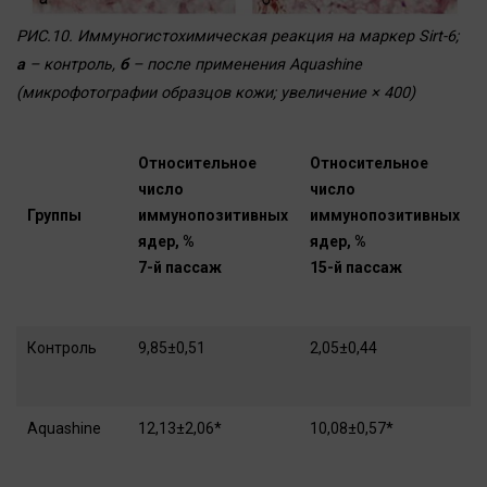
РИС.10. Иммуногистохимическая реакция на маркер Sirt-6;
а
– контроль,
б
– после применения Aquashine
(микрофотографии образцов кожи; увеличение × 400)
Относительное
Относительное
число
число
Группы
иммунопозитивных
иммунопозитивных
ядер, %
ядер, %
7-й пассаж
15-й пассаж
Контроль
9,85±0,51
2,05±0,44
Aquashine
12,13±2,06*
10,08±0,57*