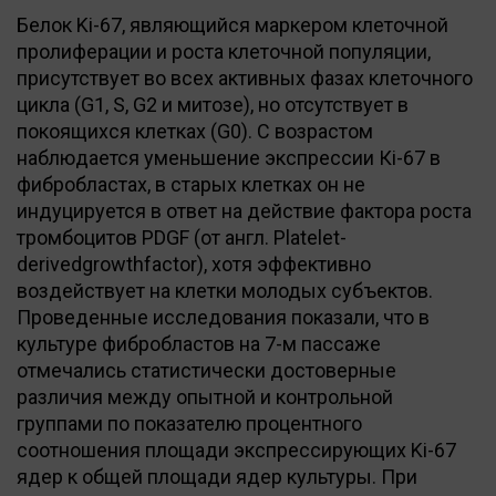
Белок Ki-67, являющийся маркером клеточной
пролиферации и роста клеточной популяции,
присутствует во всех активных фазах клеточного
цикла (G1, S, G2 и митозе), но отсутствует в
покоящихся клетках (G0). С возрастом
наблюдается уменьшение экспрессии Кi-67 в
фибробластах, в старых клетках он не
индуцируется в ответ на действие фактора роста
тромбоцитов PDGF (от англ. Platelet-
derivedgrowthfactor), хотя эффективно
воздействует на клетки молодых субъектов.
Проведенные исследования показали, что в
культуре фибробластов на 7-м пассаже
отмечались статистически достоверные
различия между опытной и контрольной
группами по показателю процентного
соотношения площади экспрессирующих Ki-67
ядер к общей площади ядер культуры. При