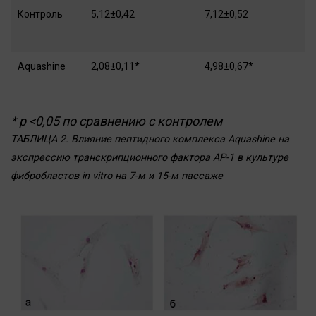
Контроль
5,12±0,42
7,12±0,52
Aquashine
2,08±0,11*
4,98±0,67*
* р <0,05 по сравнению с контролем
ТАБЛИЦА 2. Влияние пептидного комплекса Aquashine на
экспрессию транскрипционного фактора АР-1 в культуре
фибробластов in vitro на 7-м и 15-м пассаже