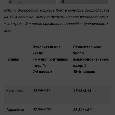
РИС. 7. Экспрессия маркера Ki-67 в культуре фибробластов
на 15-м пассаже. Иммуноцитохимическое исследование;
а
– контроль,
б
– после применения Aquashine (увеличение ×
200)
Относительное
Относительное
число
число
Группы
иммунопозитивных
иммунопозитивных
ядер, %
ядер, %
7-й пассаж
15-й пассаж
Контроль
20,85±4,36
15,63±3,43
Aquashine
47,58±4,78*
33,30±4,61*