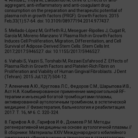
aggregant, anti-inflammatory and anti-coagulant drug
consumption on the preparation and therapeutic potential of
plasma rich in growth factors (PRGF). Growth Factors. 2015
Feb;33(1):57-64. doi: 10.3109/08977194.2014.977437.
Mellado-López M, Griffeth RJ, Meseguer-Ripolles J, Cugat R,
García M, Moreno-Manzano V. Plasma Rich in Growth Factors
Induces Cell Proliferation, Migration, Differentiation, and Cell
Survival of Adipose-Derived Stem Cells. Stem Cells Int.
2017;2017:5946527. doi: 10.1155/2017/5946527.
Vahabi S, Vaziri S, Torshabi M, Rezaei Esfahrood Z. Effects of
Plasma Rich in Growth Factors and Platelet-Rich Fibrin on
Proliferation and Viability of Human Gingival Fibroblasts. J Dent
(Tehran). 2015 Jul;12(7):504-12.
Аленичев А.Ю., Круглова Л.С., Федоров С.М., Шарыпова И.В.,
Аст Н.А. Комбинированное применение микроигольной RF-
терапии и инъекций богатой тромбоцитами плазмы,
активированной аутологичным тромбином, в эстетической
медицине // Физиотерапия, бальнеология и реабилитация.
2017. Т. 16, № 6. С. 320-324.
Гарифов А.Ф., Гарифов И.Ф., Дюмеев Р.М. Методы
регенеративной медицины на основе аутологичной плазмы //
В сборнике: Материалы XXIV Международного юбилейного
симпозиума «Инновационные технологии в стоматологии»,