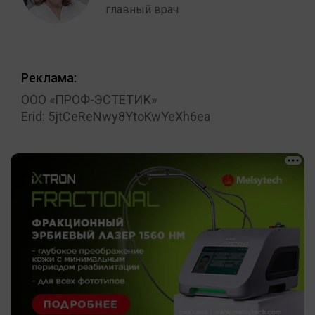
главный врач
Реклама:
ООО «ПРОФ-ЭСТЕТИК»
Erid: 5jtCeReNwy8YtoKwYeXh6ea