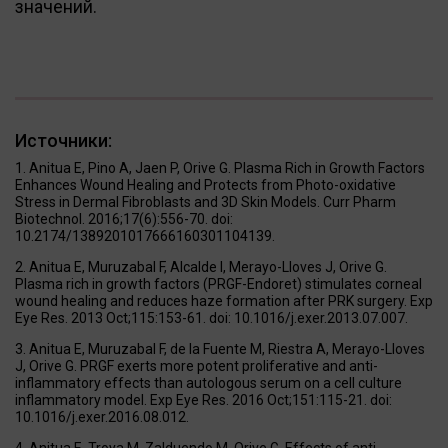
значений.
Источники:
Anitua E, Pino A, Jaen P, Orive G. Plasma Rich in Growth Factors
Enhances Wound Healing and Protects from Photo-oxidative
Stress in Dermal Fibroblasts and 3D Skin Models. Curr Pharm
Biotechnol. 2016;17(6):556-70. doi:
10.2174/1389201017666160301104139.
Anitua E, Muruzabal F, Alcalde I, Merayo-Lloves J, Orive G.
Plasma rich in growth factors (PRGF-Endoret) stimulates corneal
wound healing and reduces haze formation after PRK surgery. Exp
Eye Res. 2013 Oct;115:153-61. doi: 10.1016/j.exer.2013.07.007.
Anitua E, Muruzabal F, de la Fuente M, Riestra A, Merayo-Lloves
J, Orive G. PRGF exerts more potent proliferative and anti-
inflammatory effects than autologous serum on a cell culture
inflammatory model. Exp Eye Res. 2016 Oct;151:115-21. doi:
10.1016/j.exer.2016.08.012.
Anitua E, Troya M, Zalduendo M, Orive G. Effects of anti-