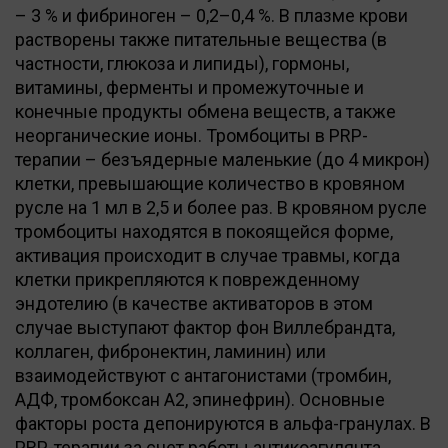
– 3 % и фибриноген – 0,2–0,4 %. В плазме крови
растворены также питательные вещества (в
частности, глюкоза и липиды), гормоны,
витамины, ферменты и промежуточные и
конечные продукты обмена веществ, а также
неорганические ионы. Тромбоциты в PRP-
терапии – безъядерные маленькие (до 4 микрон)
клетки, превышающие количество в кровяном
русле на 1 мл в 2,5 и более раз. В кровяном русле
тромбоциты находятся в покоящейся форме,
активация происходит в случае травмы, когда
клетки прикрепляются к поврежденному
эндотелию (в качестве активаторов в этом
случае выступают фактор фон Виллебрандта,
коллаген, фибронектин, ламинин) или
взаимодействуют с антагонистами (тромбин,
АДФ, тромбоксан А2, эпинефрин). Основные
факторы роста депонируются в альфа-гранулах. В
PRP-терапии за счет работы антикоагулянта