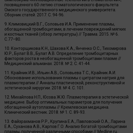
посвященного 60-летию стоматологического факультета
Омского государственного медицинского университета.
Сборник статей. 2017. С. 94-96.
Климовицкий В.Г., Соловьев И.А. Применение плазмы,
обогащенной тромбоцитами, в лечении повреждений мягких
и костных тканей (обзор литературы) // Травма. 2015. № 6.
С.77–80.
Конторщикова К.Н., Шахова К.А., Янченко О.С., Тихомирова
Ю.Р., Булат В.В., Булат А.В. Определение тромбоцитарных
факторов роста в необогащенной тромбоцитами плазме //
Медицинский альманах. 2018. № 2. С. 41-44.
Крайник И.В., Ильин А.В., Соловьева Т.С., Крайник А.И.
Обоснование использования плазмы с цитратом натрия для
плазмотерапии // Анналы пластической, реконструктивной и
эстетической хирургии. 2018. № 4. С. 101.
Михайлова Н.П., Юсова Ж.Ю. Плазмотерапия в эстетической
медицине. Выбор оптимальных параметров для получения
обогащенной аутоплазмы // Кремлевская медицина.
Клинический вестник. 2018. № 1. С. 89-93.
Файзрахманов Р.Р., Крупина Е.А., Павловский О.А., Ларина
Е.А., Суханова А.В., Карпов Г.О. Анализ богатой тромбоцитами
плазмы, полученной различными способами // Medline.ru.