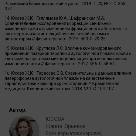
Российский биомедицинский журнал. 2019. Т. 20, № 2. С. 363-
372.
Юсова Ж.Ю., Галлямова Ю.А., Шафранская М.А.
Сравнительные исследования коррекции сенильных
изменений кожи с применением фракционного аблятивного
фототермолиза и инъекций аутологичной плазмы с
активатором // Физиотерапевт. 2015. № 3. С. 20-25.
Юсова Ж.Ю., Круглова Л.С. Влияние комбинированного
применения лазерной терапии и аутологичной плазмы крови с
клетками на процессы микроциркуляции при инволютивных
изменениях кожи // Физиотерапевт. 2017. № 6. С. 58-64.
Юсова Ж.Ю., Тарасова О.В. Сравнительные данные влияния
лазерофореза аутологичной плазмы на качественные
характеристики кожи при хроностарении // Кремлевская
медицина. Клинический вестник. 2018. № 1. С. 104-107.
Автор:
ЮСОВА
Жанна Юрьевна
Врач дерматовенеролог,