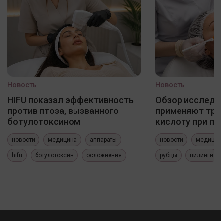
Новость
Новость
HIFU показал эффективность
Обзор исследо
против птоза, вызванного
применяют три
ботулотоксином
кислоту при по
новости
медицина
аппараты
новости
медици
hifu
ботулотоксин
осложнения
рубцы
пилинги