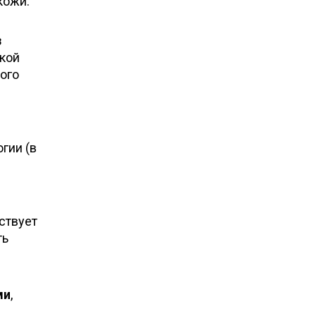
кожи.
з
кой
ого
гии (в
ствует
ть
ми
,