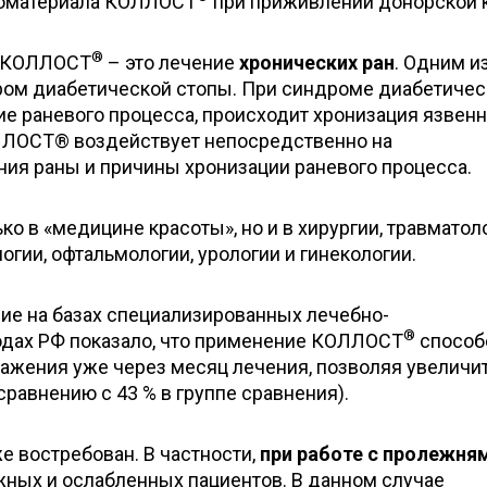
иоматериала КОЛЛОСТ
при приживлении донорской 
®
я КОЛЛОСТ
– это лечение
хронических ран
. Одним и
ром диабетической стопы. При синдроме диабетичес
е раневого процесса, происходит хронизация язвенн
ОЛЛОСТ® воздействует непосредственно на
ия раны и причины хронизации раневого процесса.
о в «медицине красоты», но и в хирургии, травматоло
огии, офтальмологии, урологии и гинекологии.
е на базах специализированных лечебно-
®
одах РФ показало, что применение КОЛЛОСТ
способ
жения уже через месяц лечения, позволяя увеличи
 сравнению с 43 % в группе сравнения).
е востребован. В частности,
при работе с пролежня
жных и ослабленных пациентов. В данном случае