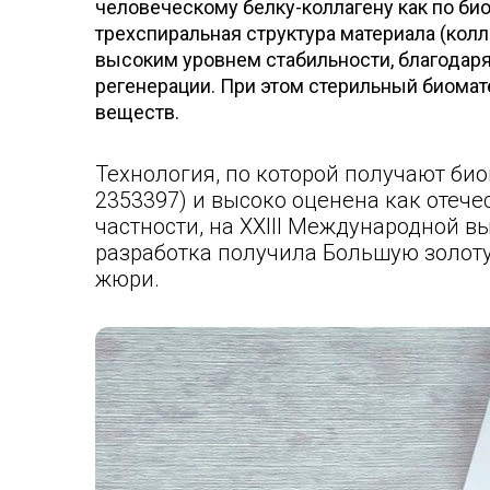
человеческому белку-коллагену как по био
трехспиральная структура материала (кол
высоким уровнем стабильности, благодар
регенерации. При этом стерильный биомат
веществ.
Технология, по которой получают б
2353397) и высоко оценена как отеч
частности, на XXIII Международной в
разработка получила Большую золот
жюри.