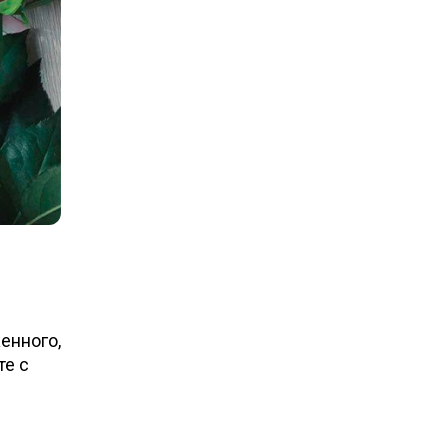
енного,
те с