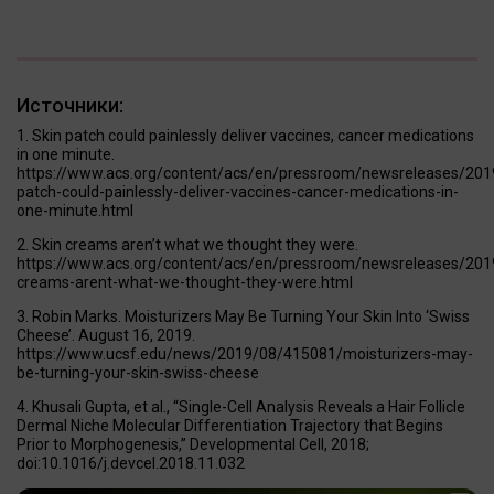
Источники:
Skin patch could painlessly deliver vaccines, cancer medications
in one minute.
https://www.acs.org/content/acs/en/pressroom/newsreleases/201
patch-could-painlessly-deliver-vaccines-cancer-medications-in-
one-minute.html
Skin creams aren’t what we thought they were.
https://www.acs.org/content/acs/en/pressroom/newsreleases/201
creams-arent-what-we-thought-they-were.html
Robin Marks. Moisturizers May Be Turning Your Skin Into ‘Swiss
Cheese’. August 16, 2019.
https://www.ucsf.edu/news/2019/08/415081/moisturizers-may-
be-turning-your-skin-swiss-cheese
Khusali Gupta, et al., “Single-Cell Analysis Reveals a Hair Follicle
Dermal Niche Molecular Differentiation Trajectory that Begins
Prior to Morphogenesis,” Developmental Cell, 2018;
doi:10.1016/j.devcel.2018.11.032