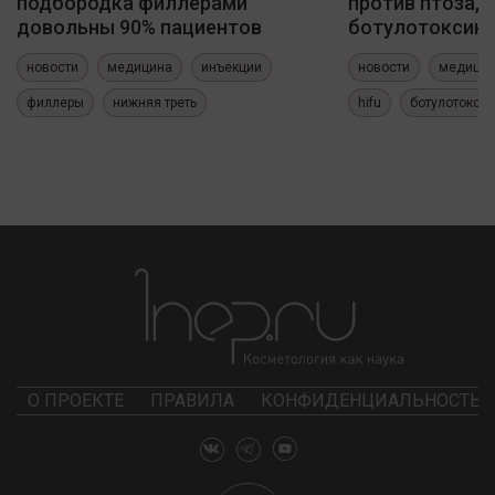
подбородка филлерами
против птоза, 
довольны 90% пациентов
ботулотоксин
новости
медицина
инъекции
новости
медици
филлеры
нижняя треть
hifu
ботулотокси
О ПРОЕКТЕ
ПРАВИЛА
КОНФИДЕНЦИАЛЬНОСТЬ