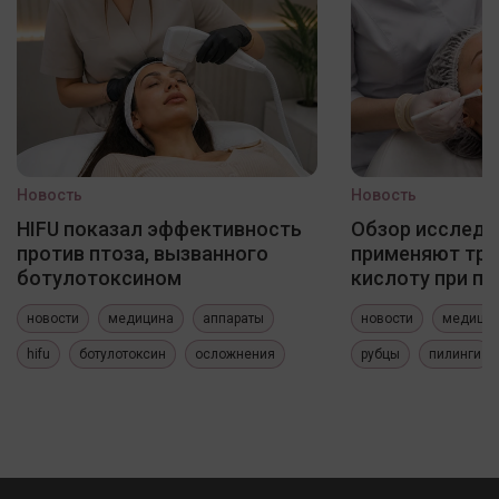
Новость
Новость
HIFU показал эффективность
Обзор исследо
против птоза, вызванного
применяют три
ботулотоксином
кислоту при по
новости
медицина
аппараты
новости
медици
hifu
ботулотоксин
осложнения
рубцы
пилинги