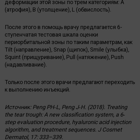
деформации этой зоны по трем категориям: A
(атрофия), B (утолщение), L (обвислость).
После этого в помощь врачу предлагается 6-
ступенчатая тестовая шкала оценки
периорбитальной зоны по таким параметрам, как
Tilt (направление), Snap (щипок), Smile (улыбка),
Squint (прищуривание), Pull (натяжение), Push
(надавливание).
Только после этого врачи предлагают переходить
к выполнению инъекций.
Источник: Peng PH‐L, Peng J‐H. (2018). Treating
the tear trough: A new classification system, a 6‐
step evaluation procedure, hyaluronic acid injection
algorithm, and treatment sequences. J Cosmet
Dermatol, 17: 333–339.