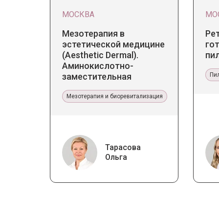
МОСКВА
МО
Мезотерапия в
Ре
эстетической медицине
гот
(Aesthetic Dermal).
пи
Аминокислотно-
заместительная
Пи
терапия Jalupro
Мезотерапия и биоревитализация
Тарасова
Ольга