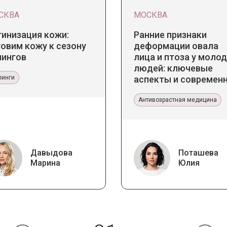
СКВА
МОСКВА
тинизация кожи:
Ранние признаки
овим кожу к сезону
деформации овала
лингов
лица и птоза у моло
людей: ключевые
линги
аспекты и современ
тенденции
Антивозрастная медицина
Давыдова
Поташева
Марина
Юлия