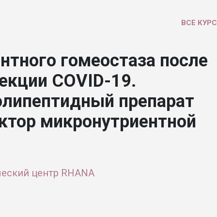
ВСЕ КУР
нтного гомеостаза после
екции COVID-19.
олипептидный препарат
уктор микронутриентной
ческий центр RHANA