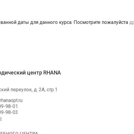
ванной даты для данного курса. Посмотрите пожалуйста
д
одический центр RHANA
ий переулок, д. 2А, стр.1
hanaopt.ru
09-98-01
09-98-03
е
ЧЕБНОГО ЦЕНТРА