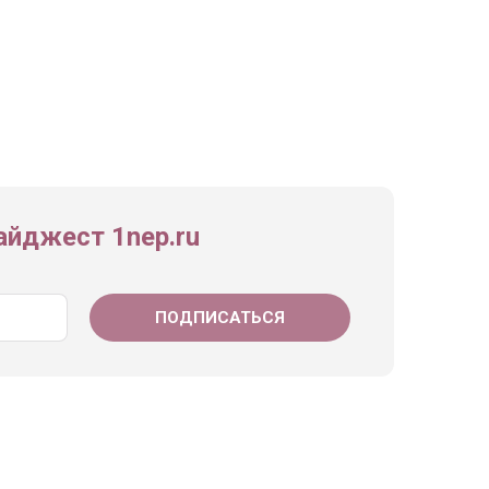
йджест 1nep.ru