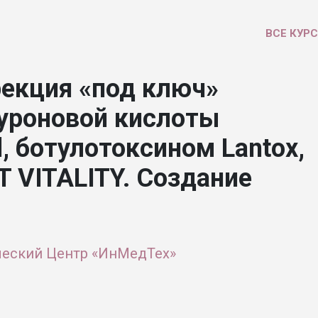
ВСЕ КУР
екция «под ключ»
уроновой кислоты
ll, ботулотоксином Lantox,
T VITALITY. Создание
ческий Центр «ИнМедТех»