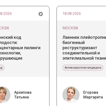
08.2026
18.08.2026
СКВА
МОСКВА
онский код
Лаеннек плейотропн
лодости:
биогенный
ацентарные пилинги
реструктуризант
ехнологии,
соединительной и
зрушающие
эпителиальной ткани
ереотипы
Прикладное значение
од
эстетической медиц
Антивозрастная медицина
Архипова
Егорова
Татьяна
Маргарита