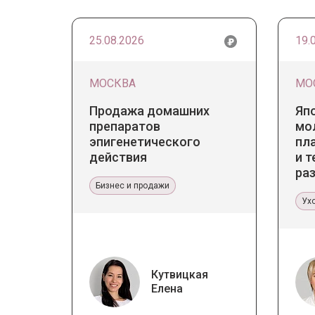
25.08.2026
19.
МОСКВА
МО
Продажа домашних
Яп
препаратов
мо
эпигенетического
пл
действия
и т
ра
Бизнес и продажи
ст
Ух
Кутвицкая
Елена