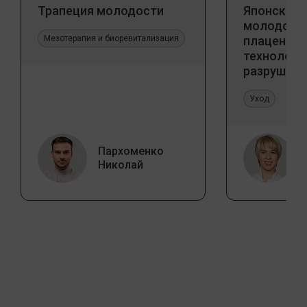
Трапеция молодости
Японский 
молодости
Мезотерапия и биоревитализация
плацентар
технологи
разрушаю
стереоти
Уход
Пархоменко
Николай