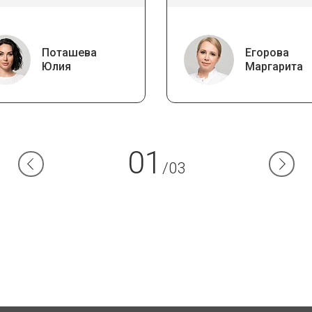
Поташева
Егорова
Юлия
Маргарита
01
/03