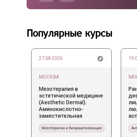
Популярные курсы
27.08.2026
19.
МОСКВА
МО
Мезотерапия в
Ра
эстетической медицине
де
(Aesthetic Dermal).
лиц
Аминокислотно-
лю
заместительная
ас
терапия Jalupro
те
Мезотерапия и биоревитализация
Ан