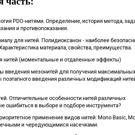
я часть:
огия PDO-нитями. Определение, история метода, зад
зания и противопоказания.
риалу для нитей. Полидиоксанон - наиболее безопас
Характеристика материала, свойства, преимущества.
я нитей (моментальные и отдаленные эффекты)
ы введения мезонитей для получения максимальны
ы поэтапного введения различных модификаций ните
ей. Отличительные особенности нитей различных
не ошибиться в выборе и подборе инструмента?
приоритетное применение видов нитей: Mono Basic, M
тречными и чередующимися насечками.