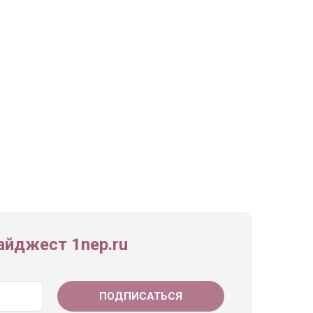
йджест 1nep.ru