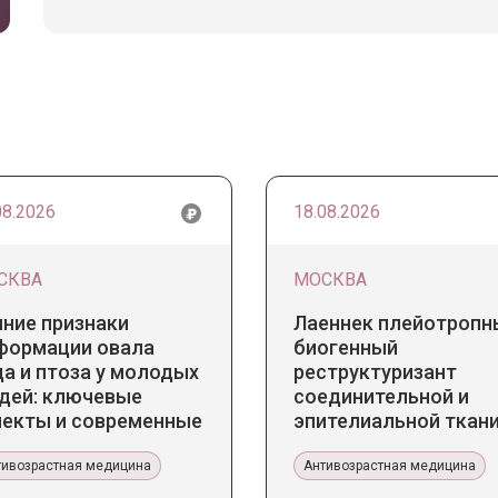
08.2026
18.08.2026
СКВА
МОСКВА
нние признаки
Лаеннек плейотропн
формации овала
биогенный
а и птоза у молодых
реструктуризант
дей: ключевые
соединительной и
пекты и современные
эпителиальной ткани
нденции
Прикладное значение
тивозрастная медицина
эстетической медиц
Антивозрастная медицина