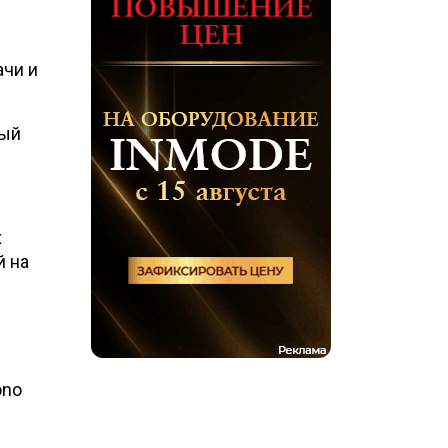
ачи и
ный
х
й на
ono