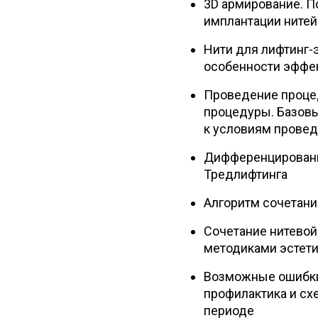
3D армирование. П
имплантации нитей
Нити для лифтинг-
особенности эффе
Проведение проце
процедуры. Базовы
к условиям прове
Дифференцированны
Тредлифтинга
Алгоритм сочетани
Сочетание нитевой
методиками эстет
Возможные ошибки 
профилактика и сх
периоде