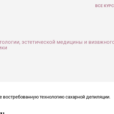
ВСЕ КУР
тологии, эстетической медицины и визажног
ики
те востребованную технологию сахарной депиляции.
н: