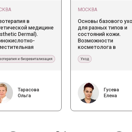
СКВА
МОСКВА
зотерапия в
Основы базового ух
тетической медицине
для разных типов и
sthetic Dermal).
состояний кожи.
инокислотно-
Возможности
местительная
косметолога в
апия Jalupro
кабинете и дома
зотерапия и биоревитализация
Уход
Тарасова
Гусева
Ольга
Елена