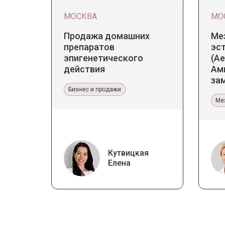
МОСКВА
МО
Продажа домашних
Ме
препаратов
эс
эпигенетического
(Ae
действия
Ам
за
Бизнес и продажи
тер
Ме
Кутвицкая
Елена