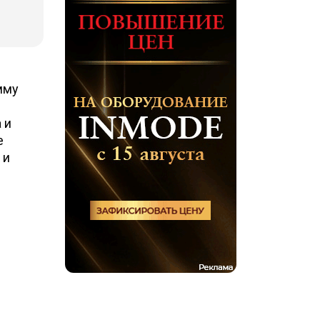
мму
 и
е
 и