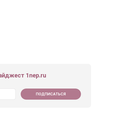
йджест 1nep.ru