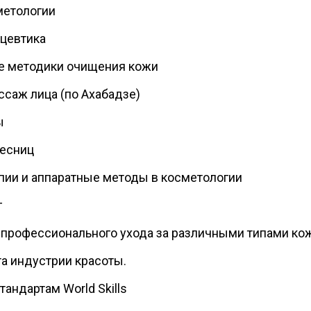
метологии
цевтика
 методики очищения кожи
саж лица (по Ахабадзе)
ы
ресниц
ии и аппаратные методы в косметологии
г
профессионального ухода за различными типами ко
а индустрии красоты.
андартам World Skills