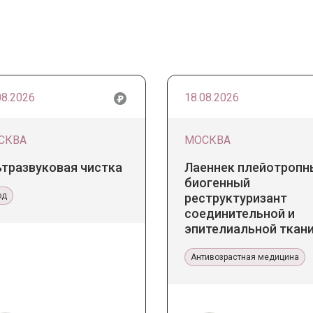
08.2026
18.08.2026
СКВА
МОСКВА
ьтразвуковая чистка
Лаеннек плейотропн
биогенный
од
реструктуризант
соединительной и
эпителиальной ткани
Прикладное значение
эстетической медиц
Антивозрастная медицина