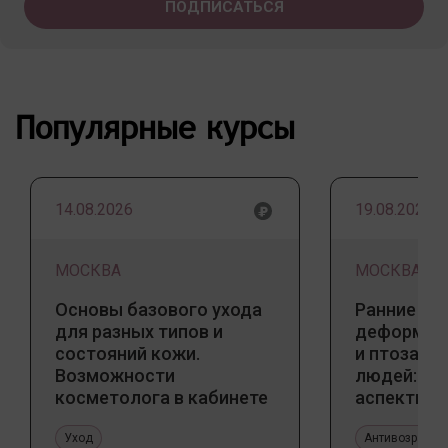
Популярные курсы
14.08.2026
19.08.2026
МОСКВА
МОСКВА
Основы базового ухода
Ранние пр
для разных типов и
деформаци
состояний кожи.
и птоза у
Возможности
людей: к
косметолога в кабинете
аспекты и
и дома
тенденции
Уход
Антивозрастн