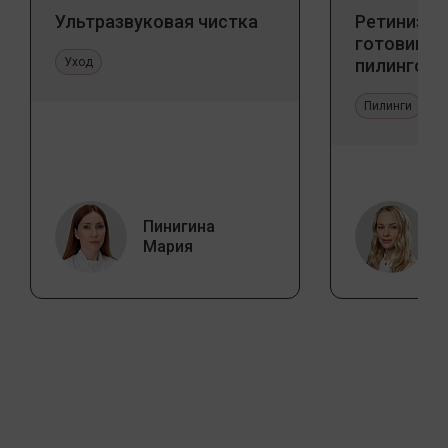
Ультразвуковая чистка
Ретинизац
готовим к
Уход
пилингов
Пилинги
Пинигина
Мария