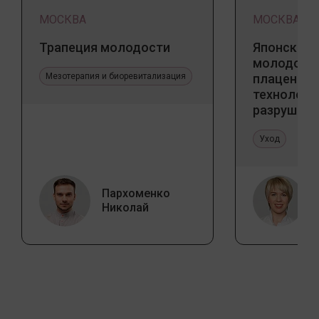
МОСКВА
МОСКВА
Трапеция молодости
Японский 
молодости
Мезотерапия и биоревитализация
плацентар
технологи
разрушаю
стереоти
Уход
Пархоменко
Николай