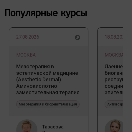
Популярные курсы
27.08.2026
18.08.2026
МОСКВА
МОСКВА
Мезотерапия в
Лаеннек п
эстетической медицине
биогенны
(Aesthetic Dermal).
реструкту
Аминокислотно-
соедините
заместительная терапия
эпителиал
Jalupro
Прикладно
Мезотерапия и биоревитализация
эстетичес
Антивозрастн
Тарасова