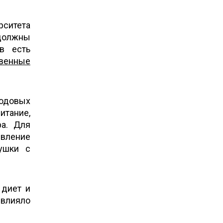
рситета
 должны
ов есть
твенные
лодовых
тание,
а. Для
явление
ушки с
 диет и
 влияло