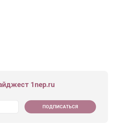
йджест 1nep.ru