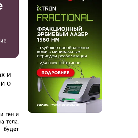
е
ние
ах и
и о
и ген и
а тела.
будет