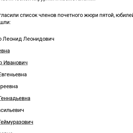
гласили список членов почетного жюри пятой, юбиле
шли:
о Леонид Леонидович
евна
р Иванович
Евгеньевна
дреевна
Геннадьевна
асильевич
Теймуразович