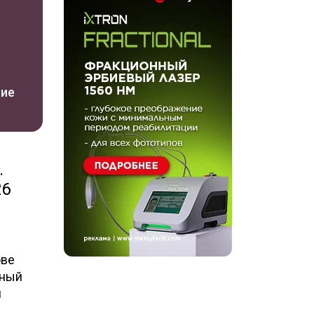
ние
.
26
ове
тный
и