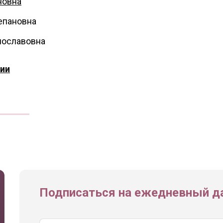
новна
епановна
нославовна
ии
Подписаться на ежедневный да