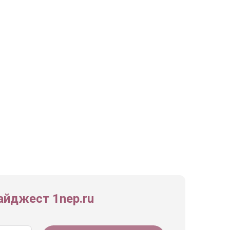
йджест 1nep.ru