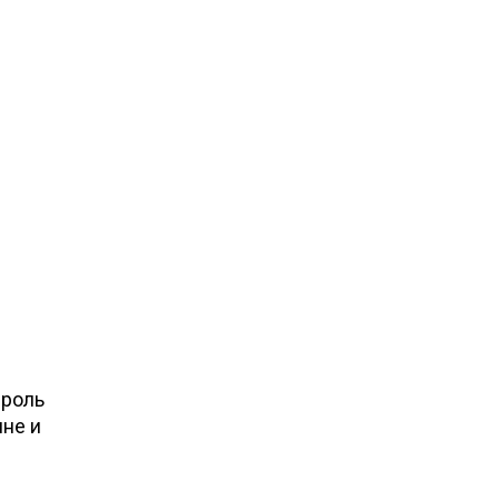
 роль
не и