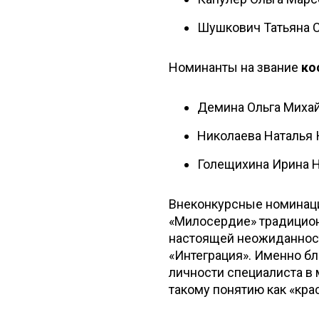
Шушкович Татьяна 
Номинанты на звание
ко
Демина Ольга Миха
Николаева Наталья
Голещихина Ирина 
Внеконкурсные номинации
«Милосердие» традицио
настоящей неожиданнос
«Интеграция». Именно б
личности специалиста в
такому понятию как «кра