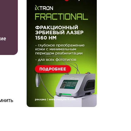
ние
мнить