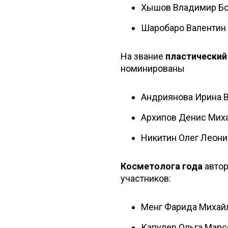
Хышов Владимир Б
Шаробаро Валентин
На звание
пластический 
номинированы
Андриянова Ирина 
Архипов Денис Мих
Никитин Олег Леон
Косметолога года
авто
участников:
Менг Фарида Михай
Капулер Ольга Марс