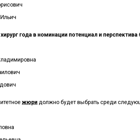
орисович
 Ильич
хирург года в номинации потенциал и перспектива
Владимировна
аилович
идович
ритетное
жюри
должно будет выбрать среди следую
ловна
ельевна