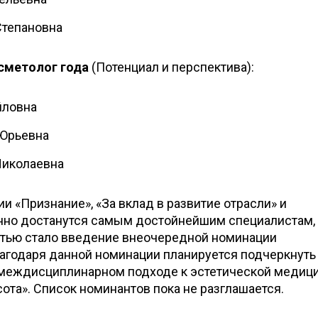
Степановна
сметолог года
(Потенциал и перспектива):
йловна
 Юрьевна
Николаевна
 «Признание», «За вклад в развитие отрасли» и
нно достанутся самым достойнейшим специалистам,
тью стало введение внеочередной номинации
лагодаря данной номинации планируется подчеркнуть
 междисциплинарном подходе к эстетической медици
сота». Список номинантов пока не разглашается.