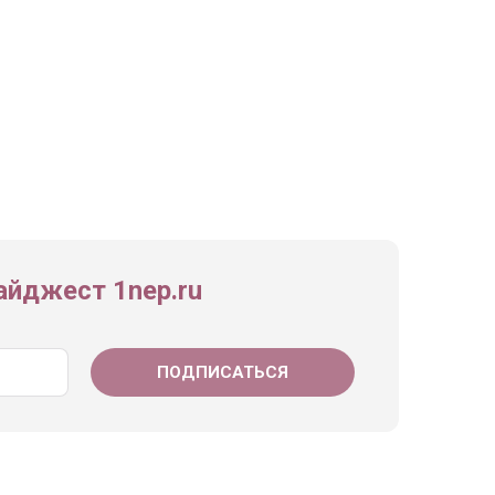
йджест 1nep.ru