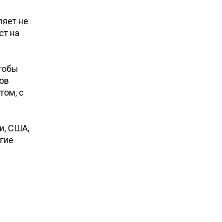
ляет не
ст на
чтобы
ов
том, с
и, США,
гие