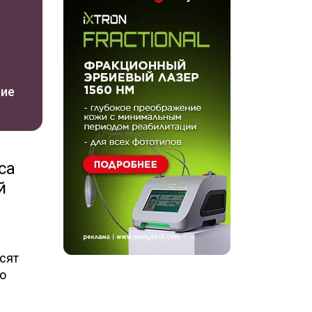
ние
са
й
сят
о