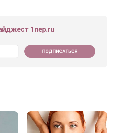
йджест 1nep.ru