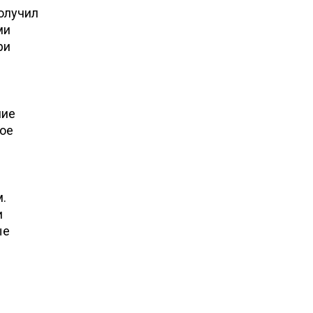
олучил
ми
ри
ние
ное
.
и
ые