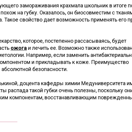
ующего замораживания крахмала школьник в итоге п
 похож на губку. Оказалось, он биосовместим с тканя
. Такое свойство дает возможность применять его п
екарство, которое, постепенно рассасываясь, будет
ласть
ожога
и лечить ее. Возможно также использова
метологии. Например, если заменить антибактериаль
омпонентом и прикладывать к коже. Преимущество
в абсолютной безопасности.
ькиной, доцента кафедры химии Медуниверситета им
кты распада такой губки очень полезны, поскольку он
еским компонентам, восстанавливающим поврежденн