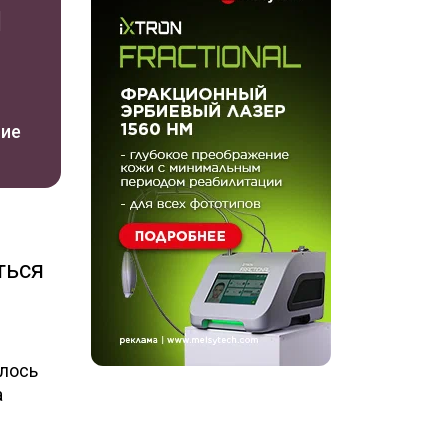
я
ние
ться
алось
а