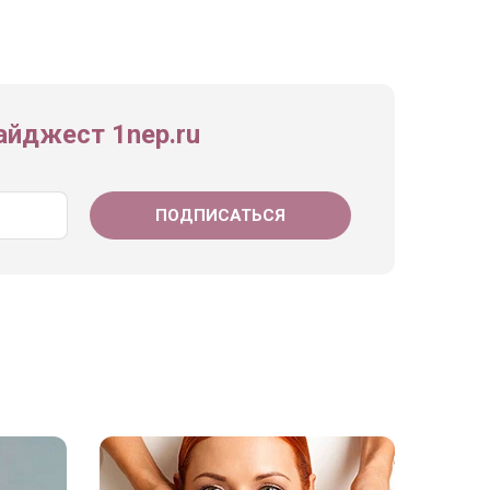
йджест 1nep.ru