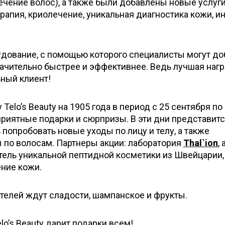
ечение волос), а также были добавлены новые услуг
ерапия, криолечение, уникальная диагностика кожи, и
удование, с помощью которого специалисты могут до
ачительно быстрее и эффективнее. Ведь лучшая нагр
ьный клиент!
 Telo’s Beauty на 1905 года в период с 25 сентября по
приятные подарки и сюрпризы. В эти дни представит
попробовать новые уходы по лицу и телу, а также
по волосам. Партнеры акции: лаборатория
Thal`ion
,
ель уникальной пептидной косметики из Швейцарии,
ние кожи.
телей ждут сладости, шампанское и фрукты.
lo’s Beauty дарит подарки всем!