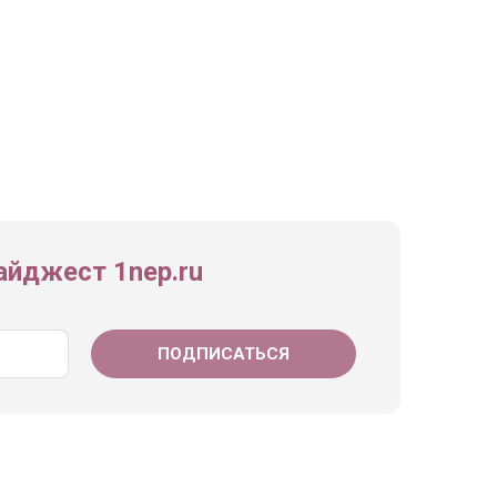
йджест 1nep.ru