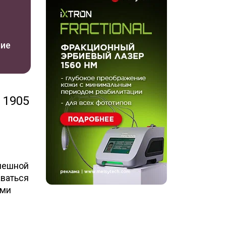
ние
 1905
спешной
аваться
ыми