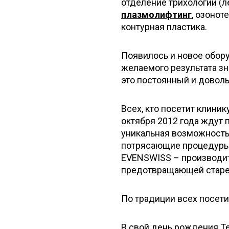
отделение трихологии (л
плазмолифтинг
, озонот
контурная пластика.
Появилось и новое обор
желаемого результата зн
это постоянный и довол
Всех, кто посетит клинику
октября 2012 года ждут 
уникальная возможность 
потрясающие процедуры 
EVENSWISS – производит
предотвращающей старе
По традиции всех посети
В свой день рождения Te