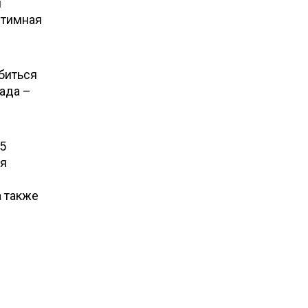
и
нтимная
биться
ада –
 5
ся
 а также