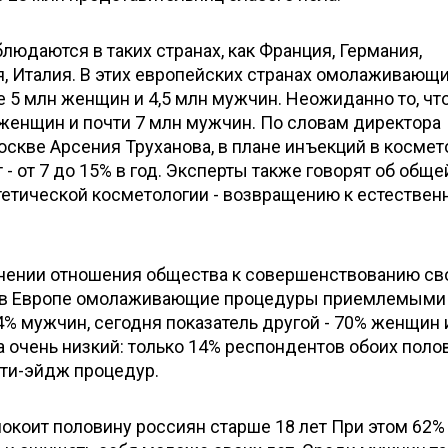
юдаются в таких странах, как Франция, Германия,
я, Италия. В этих европейских странах омолаживающ
 5 млн женщин и 4,5 млн мужчин. Неожиданно то, чт
 женщин и почти 7 млн мужчин. По словам директора
оскве Арсения Труханова, в плане инъекций в космет
- от 7 до 15% в год. Эксперты также говорят об обще
етической косметологии - возвращению к естествен
нении отношения общества к совершенствованию св
ад в Европе омолаживающие процедуры приемлемыми
% мужчин, сегодня показатель другой - 70% женщин 
а очень низкий: только 14% респондентов обоих поло
ти-эйдж процедур.
окоит половину россиян старше 18 лет При этом 62%