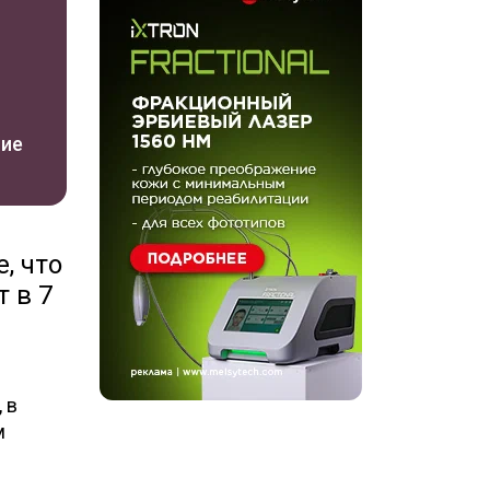
ние
, что
 в 7
 в
м