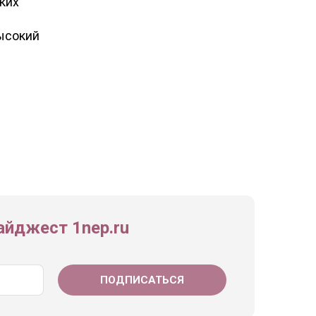
ких
высокий
йджест 1nep.ru