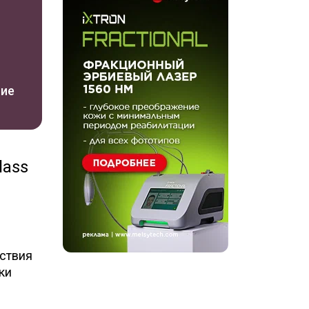
ние
lass
йствия
ки
-