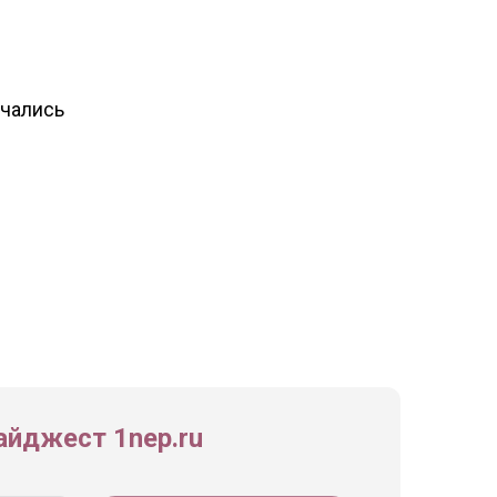
чались
йджест 1nep.ru