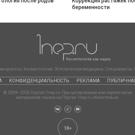
ология после родов
Коррекция растяжек по
беременности
ии красоты. Косметология. Эстетическая медицина. Специалисты. 
А
КОНФИДЕНЦИАЛЬНОСТЬ
РЕКЛАМА
ПУБЛИЧНАЯ
© 2009–2026 Портал 1nep.ru. При цитировании или перепечатке
материалов ссылка на Портал 1nep.ru обязательна.
18+