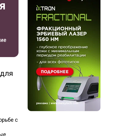
я
ние
 для
орьбе с
ные