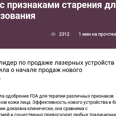
с признаками старения дл
зования
2312
1 мин на прочте
 лидер по продаже лазерных устройств
ла о начале продаж нового
.
ла одобрение FDA для терапии различных признаков
онов кожи лица. Эффективность нового устройства в б
и доказана клинически, она сравнима с
пией и существенно превосходит любые традицион