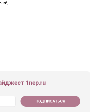
чей,
йджест 1nep.ru