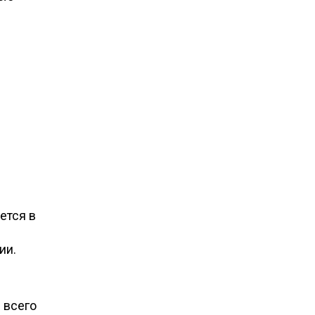
ется в
ии.
 всего