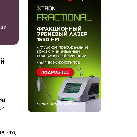
ние
ый
ей
ри
, что,