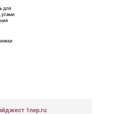
ь для
, усами
ания
трижки
йджест 1nep.ru