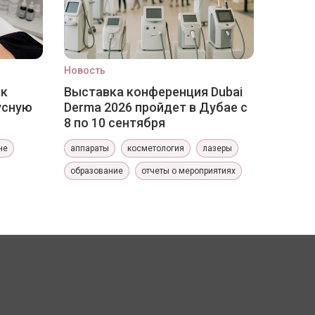
Новость
ак
Выставка конференция Dubai
усную
Derma 2026 пройдет в Дубае с
8 по 10 сентября
не
аппараты
косметология
лазеры
образование
отчеты о мероприятиях