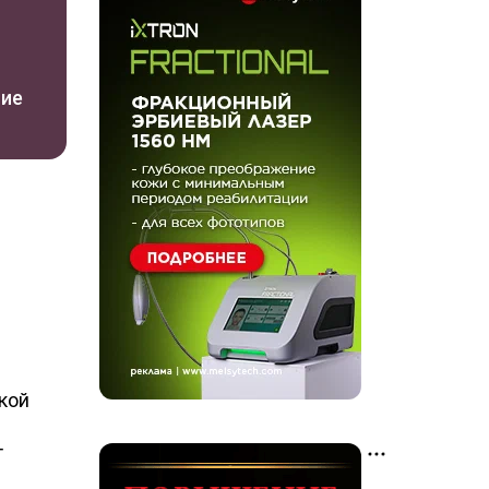
ние
кой
т