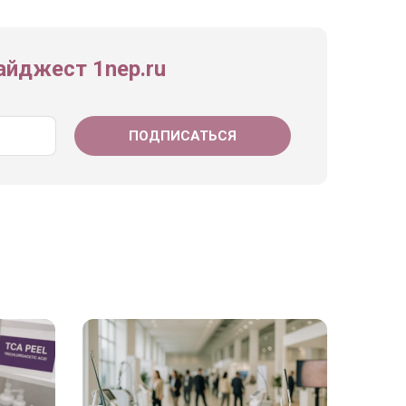
йджест 1nep.ru