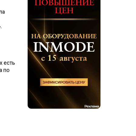
ла
.
х есть
а по