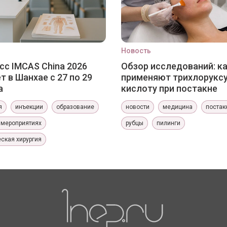
Новость
сс IMCAS China 2026
Обзор исследований: к
т в Шанхае с 27 по 29
применяют трихлорукс
а
кислоту при постакне
я
инъекции
образование
новости
медицина
постак
 мероприятиях
рубцы
пилинги
ская хирургия