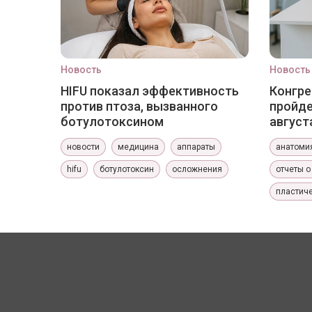
Новость
Новость
HIFU показал эффективность
Конгре
против птоза, вызванного
пройде
ботулотоксином
август
новости
медицина
аппараты
анатоми
hifu
ботулотоксин
осложнения
отчеты о
пластиче