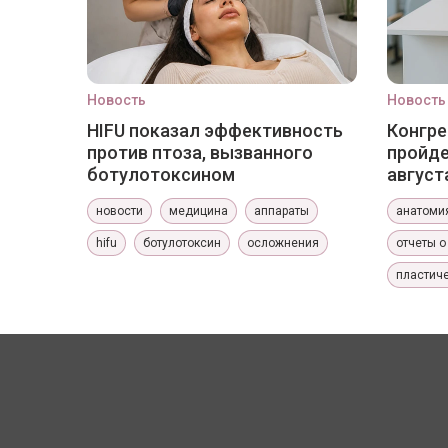
Новость
Новость
HIFU показал эффективность
Конгре
против птоза, вызванного
пройде
ботулотоксином
август
новости
медицина
аппараты
анатоми
hifu
ботулотоксин
осложнения
отчеты о
пластиче