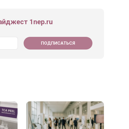
йджест 1nep.ru