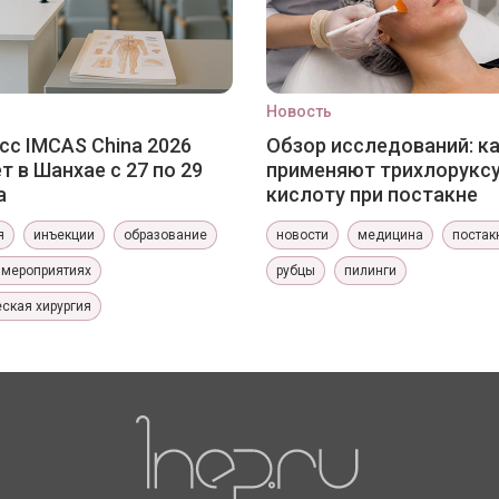
Новость
сс IMCAS China 2026
Обзор исследований: к
т в Шанхае с 27 по 29
применяют трихлорукс
а
кислоту при постакне
я
инъекции
образование
новости
медицина
постак
 мероприятиях
рубцы
пилинги
ская хирургия