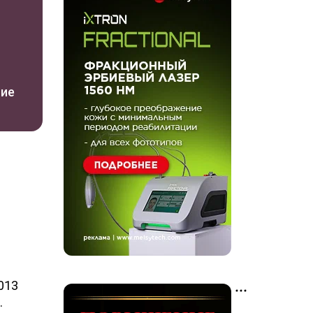
ние
013
.