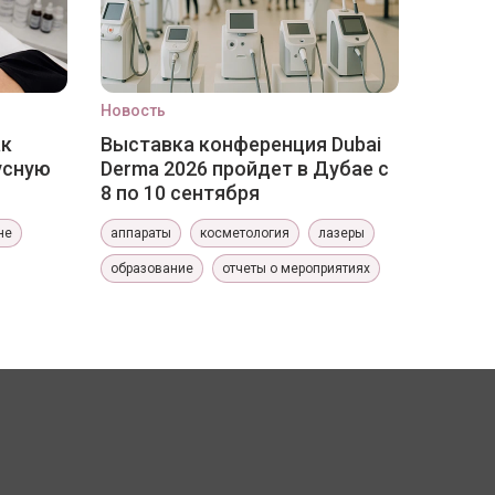
Новость
ак
Выставка конференция Dubai
усную
Derma 2026 пройдет в Дубае с
8 по 10 сентября
не
аппараты
косметология
лазеры
образование
отчеты о мероприятиях