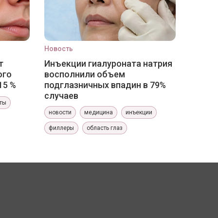
Новость
т
Инъекции гиалуроната натрия
ого
восполнили объем
15 %
подглазничных впадин в 79%
случаев
ты
новости
медицина
инъекции
филлеры
область глаз