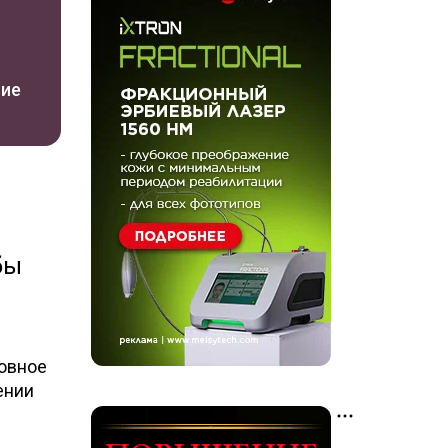
ние
бы
ловное
ении