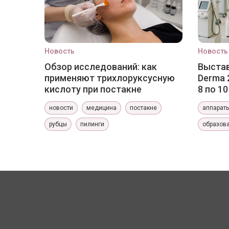
Новость
Новость
Обзор исследований: как
Выстав
применяют трихлоруксусную
Derma 
кислоту при постакне
8 по 1
новости
медицина
постакне
аппарат
рубцы
пилинги
образов