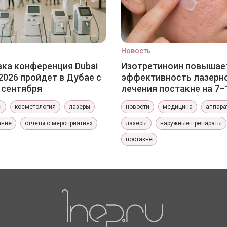
Новость
ка конференция Dubai
Изотретиноин повышае
2026 пройдет в Дубае с
эффективность лазерн
0 сентября
лечения постакне на 7–
ы
косметология
лазеры
новости
медицина
аппара
ание
отчеты о мероприятиях
лазеры
наружные препараты
постакне