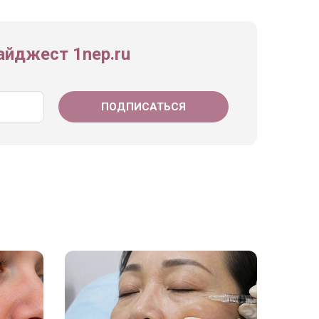
йджест 1nep.ru