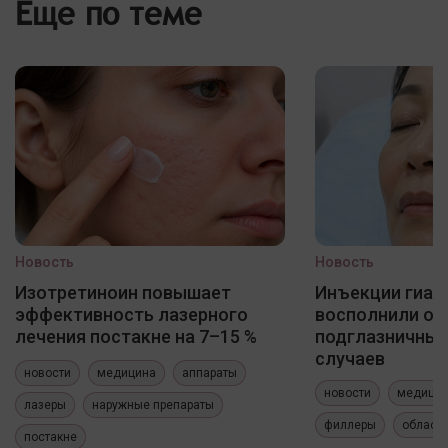
Еще по теме
Новость
Новость
Изотретиноин повышает
Инъекции гиал
эффективность лазерного
восполнили о
лечения постакне на 7–15 %
подглазничных
случаев
новости
медицина
аппараты
новости
медици
лазеры
наружные препараты
филлеры
область
постакне