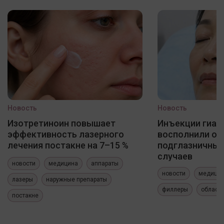
Новость
Новость
Изотретиноин повышает
Инъекции гиал
эффективность лазерного
восполнили о
лечения постакне на 7–15 %
подглазничных
случаев
новости
медицина
аппараты
новости
медици
лазеры
наружные препараты
филлеры
область
постакне