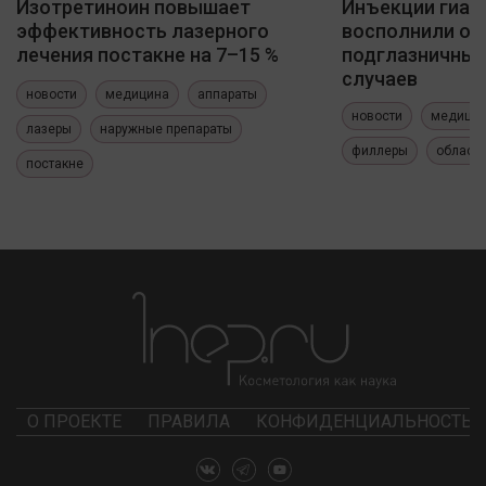
Изотретиноин повышает
Инъекции гиал
эффективность лазерного
восполнили о
лечения постакне на 7–15 %
подглазничных
случаев
новости
медицина
аппараты
новости
медици
лазеры
наружные препараты
филлеры
область
постакне
О ПРОЕКТЕ
ПРАВИЛА
КОНФИДЕНЦИАЛЬНОСТЬ