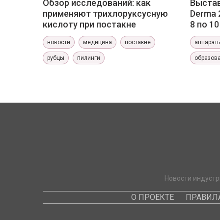
Обзор исследований: как
Выстав
применяют трихлоруксусную
Derma 
кислоту при постакне
8 по 1
новости
медицина
постакне
аппарат
рубцы
пилинги
образов
Новости индустр
О ПРОЕКТЕ
ПРАВИЛ