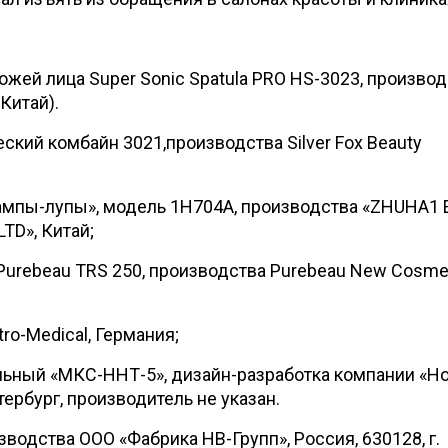
ожей лица Super Sonic Spatula PRO HS-3023, произво
(Китай).
кий комбайн 3021,производства Silver Fox Beauty
ампы-лупы», модель 1Н704А, производства «ZHUHA1
TD», Китай;
Purebeau TRS 250, производства Purebeau New Cosme
tro-Medical, Германия;
ьный «МКС-ННТ-5», дизайн-разработка компании «Н
тербург, производитель не указан.
водства ООО «Фабрика НВ-Групп», Россия, 630128, г.