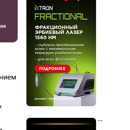
ние
ением
х
х