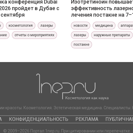
ка конференция Dubai
Изотретиноин повышае
2026 пройдет в Дубае с
эффективность лазерн
0 сентября
лечения постакне на 7–
ы
косметология
лазеры
новости
медицина
аппара
ание
отчеты о мероприятиях
лазеры
наружные препараты
постакне
ии красоты. Косметология. Эстетическая медицина. Специалисты. 
А
КОНФИДЕНЦИАЛЬНОСТЬ
РЕКЛАМА
ПУБЛИЧНАЯ
© 2009–2026 Портал 1nep.ru. При цитировании или перепечатке