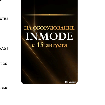
дства
 EAST
tics
овые