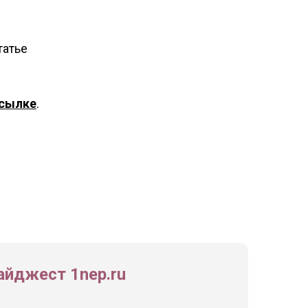
татье
сылке
.
йджест 1nep.ru