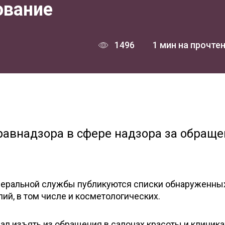
ование
1496
1 мин на прочте
авнадзора в сфере надзора за обращ
деральной службы публикуются списки обнаруженны
й, в том числе и косметологических.
ал изъять из обращения в салонах красоты и клиника