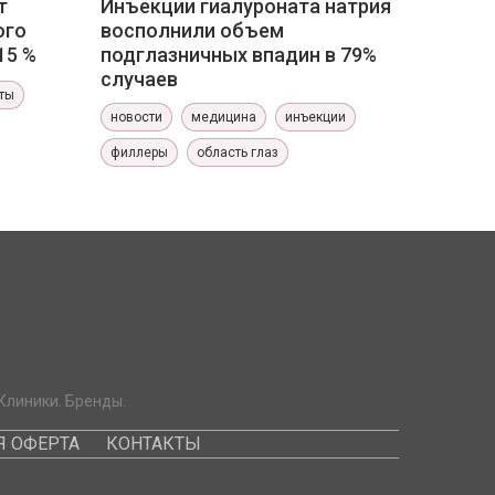
т
Инъекции гиалуроната натрия
ого
восполнили объем
15 %
подглазничных впадин в 79%
случаев
ты
новости
медицина
инъекции
филлеры
область глаз
Клиники. Бренды.
 ОФЕРТА
КОНТАКТЫ