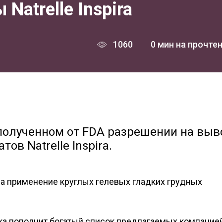
atrelle Inspira
1060
0 мин на прочте
 полученном от FDA разрешении на выв
в Natrelle Inspira.
на применение круглых гелевых гладких грудных
инка пополнит богатый список предлагаемых компание