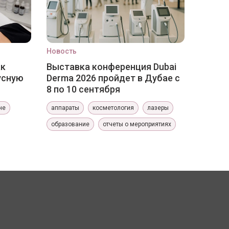
Новость
ак
Выставка конференция Dubai
усную
Derma 2026 пройдет в Дубае с
8 по 10 сентября
не
аппараты
косметология
лазеры
образование
отчеты о мероприятиях