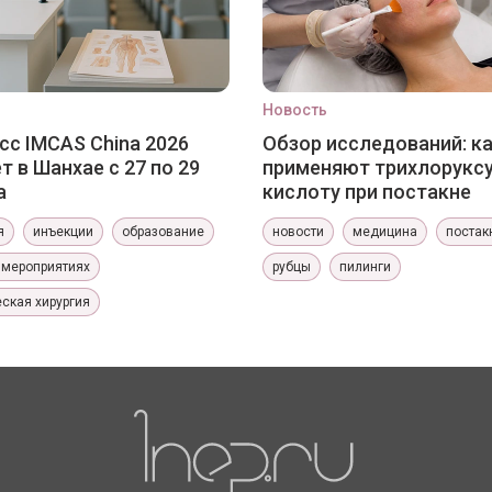
Новость
сс IMCAS China 2026
Обзор исследований: к
т в Шанхае с 27 по 29
применяют трихлорукс
а
кислоту при постакне
я
инъекции
образование
новости
медицина
постак
 мероприятиях
рубцы
пилинги
ская хирургия