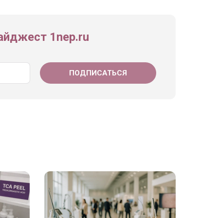
йджест 1nep.ru