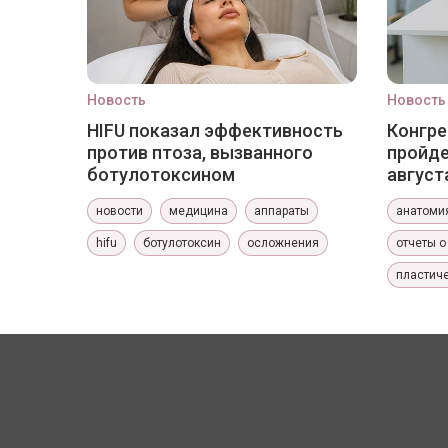
Новость
Новость
HIFU показал эффективность
Конгре
против птоза, вызванного
пройде
ботулотоксином
август
новости
медицина
аппараты
анатоми
hifu
ботулотоксин
осложнения
отчеты о
пластиче