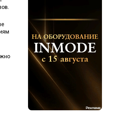
зов.
ые
циям
ожно