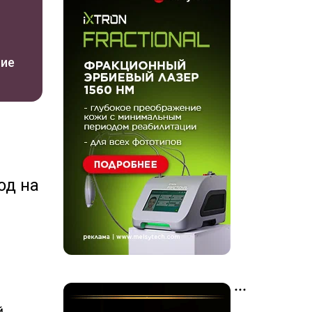
ние
од на
й