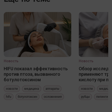
Новость
Новость
HIFU показал эффективность
Обзор исследо
против птоза, вызванного
применяют три
ботулотоксином
кислоту при по
новости
медицина
аппараты
новости
медици
hifu
ботулотоксин
осложнения
рубцы
пилинги