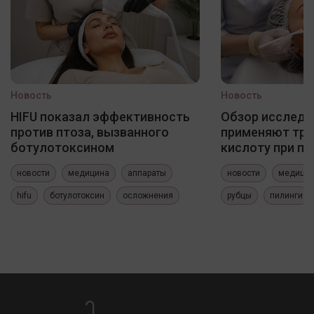
Новость
Новость
HIFU показал эффективность
Обзор исследо
против птоза, вызванного
применяют три
ботулотоксином
кислоту при по
новости
медицина
аппараты
новости
медици
hifu
ботулотоксин
осложнения
рубцы
пилинги