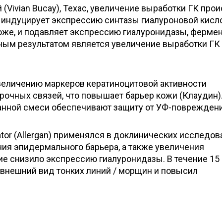
(Vivian Bucay), Техас, увеличение выработки ГК про
т индуцирует экспрессию синтазы гиалуроновой кисл
коже, и подавляет экспрессию гиалуронидазы, фермен
ным результатом является увеличение выработки ГК
величению маркеров кератиноцитовой активности
прочных связей, что повышает барьер кожи (Клаудин)
анной смеси обеспечивают защиту от УФ-повреждени
ator (Allergan) применялся в доклинических исследов
ия эпидермального барьера, а также увеличения
е снизило экспрессию гиалуронидазы. В течение 15
 внешний вид тонких линий / морщин и повысил