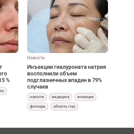
Новость
т
Инъекции гиалуроната натрия
ого
восполнили объем
15 %
подглазничных впадин в 79%
случаев
ты
новости
медицина
инъекции
филлеры
область глаз