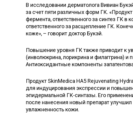
В исследовании дерматолога Вивиан Букэй 
за счет пяти различных форм ГК. «Продук
фермента, ответственного за синтез ГК в 
ответственного за расщепление ГК. Конеч
коже», – говорит доктор Букэй.
Повышение уровня ГК также приводит к у
(инволюкрина, лорикрина и филаггрина) и 
Антиоксидантные компоненты запатентов
Продукт SkinMedica HA5 Rejuvenating Hydr
для индуцирования экспрессии и повышен
эпидермальной ГК-синтазы. Его применени
после нанесения новый препарат улучшил
увлажненность кожи.