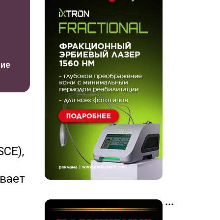
ние
CE),
ивает