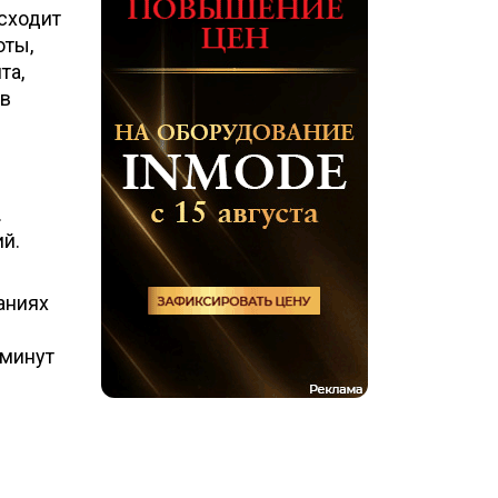
исходит
оты,
та,
 в
.
й.
аниях
 минут