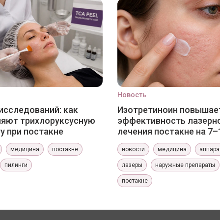
Новость
исследований: как
Изотретиноин повышае
няют трихлоруксусную
эффективность лазерн
у при постакне
лечения постакне на 7–
медицина
постакне
новости
медицина
аппара
пилинги
лазеры
наружные препараты
постакне