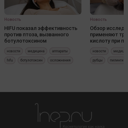
Новость
Новость
HIFU показал эффективность
Обзор исследо
против птоза, вызванного
применяют три
ботулотоксином
кислоту при по
новости
медицина
аппараты
новости
медици
hifu
ботулотоксин
осложнения
рубцы
пилинги